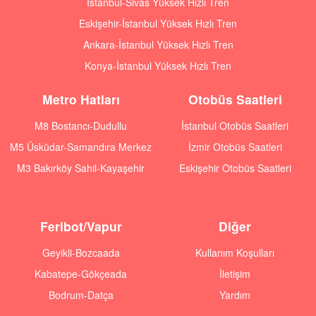
İstanbul-Sivas Yüksek Hızlı Tren
Eskişehir-İstanbul Yüksek Hızlı Tren
Ankara-İstanbul Yüksek Hızlı Tren
Konya-İstanbul Yüksek Hızlı Tren
Metro Hatları
Otobüs Saatleri
M8 Bostancı-Dudullu
İstanbul Otobüs Saatleri
M5 Üsküdar-Samandıra Merkez
İzmir Otobüs Saatleri
M3 Bakırköy Sahil-Kayaşehir
Eskişehir Otobüs Saatleri
Feribot/Vapur
Diğer
Geyikli-Bozcaada
Kullanım Koşulları
Kabatepe-Gökçeada
İletişim
Bodrum-Datça
Yardım