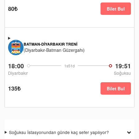
80₺
Bilet Bul
BATMAN-DIYARBAKIR TRENI
(Diyarbakır-Batman Güzergahı)
18:00
19:51
1s51d
Diyarbakır
Soğuksu
135₺
Bilet Bul
Soğuksu İstasyonundan günde kaç sefer yapılıyor?