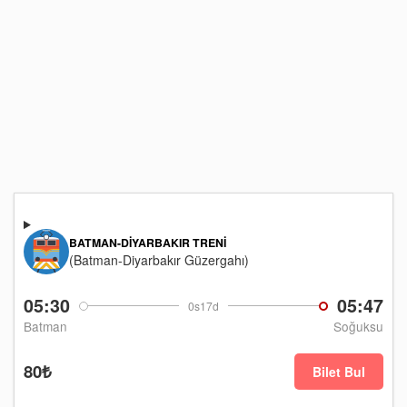
BATMAN-DIYARBAKIR TRENI
(Batman-Diyarbakır Güzergahı)
05:30
05:47
0s17d
Batman
Soğuksu
80₺
Bilet Bul