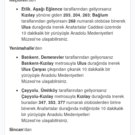
Etlik
,
Aşağı Eğlence
taraflarından geliyorsanız
Kızılay
yönüne giden
203
,
204
,
263
;
Bağlum
taraflarından geliyorsanı
268
numaralı otobüse binerek
Ulus
durağında inerek Anafartalar Caddesi üzerinde
10 dakikalık bir yürüyüşle Anadolu Medeniyetleri
Müzesi'ne ulaşabilirsiniz.
Yenimahalle
'den
Batıkent
,
Demetevler
taraflarından geliyorsanız
Batıkent-Kızılay
metrosuyla
Ulus
durağında inerek
Ulus Çarşısı
çıkışından çıkarak 10 dakikalık bir
yürüyüşle Anadolu Medeniyetleri
Müzesi'ne ulaşablirsiniz.
Çayyolu
,
Ümitköy
taraflarından geliyorsanız
Çayyolu-Kızılay
metrosuyla
Kızılay
durağında inerek
buradan
347
,
353
,
377
numaralı otobüslerden birine
binerek Anafartalar durağında indiğinizde 10 dakikalık
bir yürüyüşle Anadolu Medeniyetleri
Müzesi'ne ulaşabilirsiniz.
Sincan
'dan