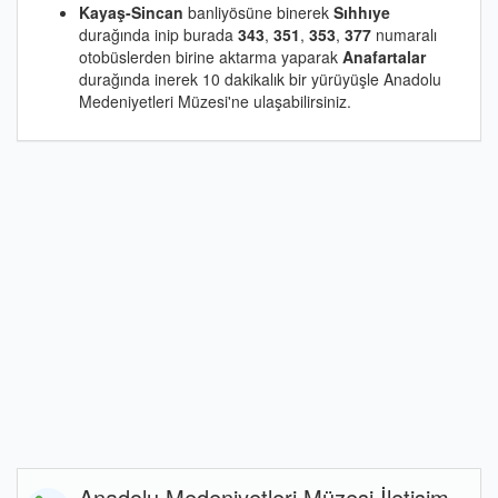
Kayaş-Sincan
banliyösüne binerek
Sıhhıye
durağında inip burada
343
,
351
,
353
,
377
numaralı
otobüslerden birine aktarma yaparak
Anafartalar
durağında inerek 10 dakikalık bir yürüyüşle Anadolu
Medeniyetleri Müzesi'ne ulaşabilirsiniz.
Anadolu Medeniyetleri Müzesi İletişim