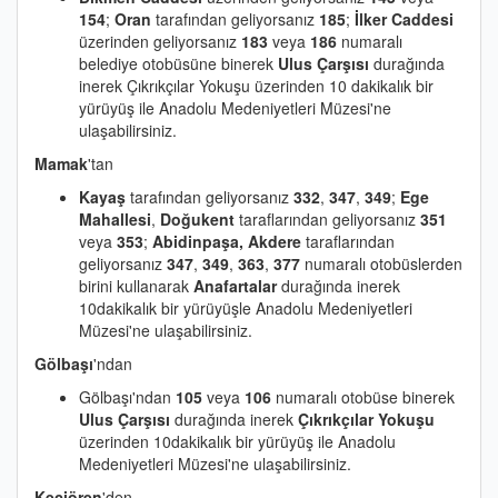
154
;
Oran
tarafından geliyorsanız
185
;
İlker Caddesi
üzerinden geliyorsanız
183
veya
186
numaralı
belediye otobüsüne binerek
Ulus Çarşısı
durağında
inerek Çıkrıkçılar Yokuşu üzerinden 10 dakikalık bir
yürüyüş ile Anadolu Medeniyetleri Müzesi'ne
ulaşabilirsiniz.
Mamak
'tan
Kayaş
tarafından geliyorsanız
332
,
347
,
349
;
Ege
Mahallesi
,
Doğukent
taraflarından geliyorsanız
351
veya
353
;
Abidinpaşa, Akdere
taraflarından
geliyorsanız
347
,
349
,
363
,
377
numaralı otobüslerden
birini kullanarak
Anafartalar
durağında inerek
10dakikalık bir yürüyüşle Anadolu Medeniyetleri
Müzesi'ne ulaşabilirsiniz.
Gölbaşı
'ndan
Gölbaşı'ndan
105
veya
106
numaralı otobüse binerek
Ulus Çarşısı
durağında inerek
Çıkrıkçılar Yokuşu
üzerinden 10dakikalık bir yürüyüş ile Anadolu
Medeniyetleri Müzesi'ne ulaşabilirsiniz.
Keçiören
'den