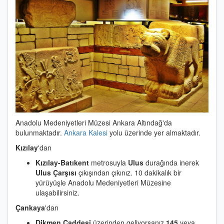
Anadolu Medeniyetleri Müzesi Ankara Altındağ'da
bulunmaktadır.
Ankara Kalesi
yolu üzerinde yer almaktadır.
Kızılay
'dan
Kızılay-Batıkent
metrosuyla
Ulus
durağında inerek
Ulus Çarşısı
çıkışından çıkınız. 10 dakikalık bir
yürüyüşle Anadolu Medeniyetleri Müzesine
ulaşabilirsiniz.
Çankaya
'dan
Dikmen Caddesi
üzerinden geliyorsanız
145
veya