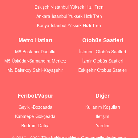
Eskişehir-İstanbul Yüksek Hızlı Tren
Ankara-İstanbul Yüksek Hızlı Tren
Konya-İstanbul Yüksek Hızlı Tren
Metro Hatları
Otobüs Saatleri
M8 Bostancı-Dudullu
İstanbul Otobüs Saatleri
M5 Üsküdar-Samandıra Merkez
İzmir Otobüs Saatleri
M3 Bakırköy Sahil-Kayaşehir
Eskişehir Otobüs Saatleri
Feribot/Vapur
Diğer
Geyikli-Bozcaada
Kullanım Koşulları
Kabatepe-Gökçeada
İletişim
Bodrum-Datça
Yardım
© 2016 - 2026 Tüm hakları saklıdır. Orayanasilgiderim.com