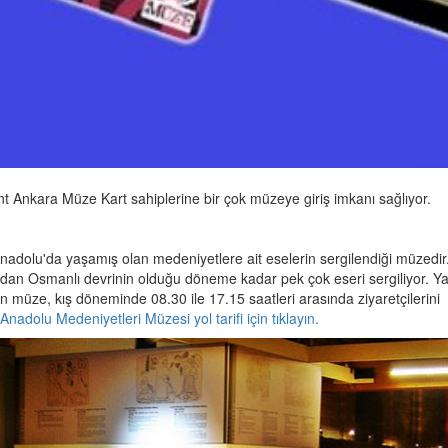
ent Ankara Müze Kart sahiplerine bir çok müzeye giriş imkanı sağlıyor.
adolu'da yaşamış olan medeniyetlere ait eselerin sergilendiği müzedir
ağdan Osmanlı devrinin olduğu döneme kadar pek çok eseri sergiliyor. Y
n müze, kış döneminde 08.30 ile 17.15 saatleri arasında ziyaretçilerini
Anadolu Medeniyetleri Müzesi yol tarifi için tıklayın.