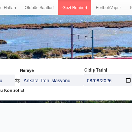
o Hatları
Otobüs Saatleri
Gezi Rehberi
Feribot/Vapur
G
Gidiş Tarihi
Nereye
u Kontrol Et