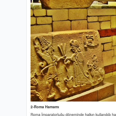
2-Roma Hamamı
Roma İmparatorluğu döneminde halkın kullandığı 