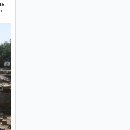
ile
in