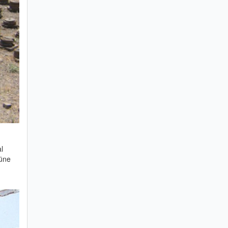
l
nüne