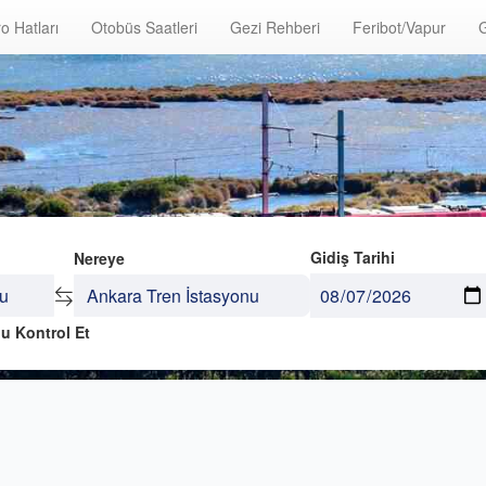
o Hatları
Otobüs Saatleri
Gezi Rehberi
Feribot/Vapur
G
Gidiş Tarihi
Nereye
u Kontrol Et