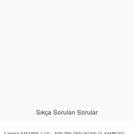
Sıkça Sorulan Sorular
4-kirmizi SAKARYA 1 CD. - ESK.TEK.ÜNİV.İKİ EYLÜL KAMPÜSÜ