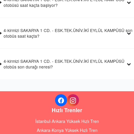
otobüsü saat kaçta başlıyor?
4-kirmizi SAKARYA 1 CD. - ESK.TEK.ÜNİV.İKİ EYLÜL KAMPÜSÜ son
otobüs saat kaçta?
4-kirmizi SAKARYA 1 CD. - ESK.TEK.ÜNİV.İKİ EYLÜL KAMPÜSÜ
otobüs son durağı neresi?
Hızlı Trenler
İstanbul-Ankara Yüksek Hızlı Tren
Ankara-Konya Yüksek Hızlı Tren