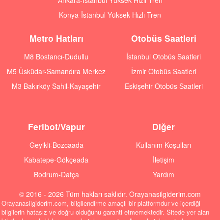
Ankara-İstanbul Yüksek Hızlı Tren
Konya-İstanbul Yüksek Hızlı Tren
Metro Hatları
Otobüs Saatleri
M8 Bostancı-Dudullu
İstanbul Otobüs Saatleri
M5 Üsküdar-Samandıra Merkez
İzmir Otobüs Saatleri
M3 Bakırköy Sahil-Kayaşehir
Eskişehir Otobüs Saatleri
Feribot/Vapur
Diğer
Geyikli-Bozcaada
Kullanım Koşulları
Kabatepe-Gökçeada
İletişim
Bodrum-Datça
Yardım
© 2016 - 2026 Tüm hakları saklıdır. Orayanasilgiderim.com
Orayanasilgiderim.com, bilgilendirme amaçlı bir platformdur ve içerdiği
bilgilerin hatasız ve doğru olduğunu garanti etmemektedir. Sitede yer alan