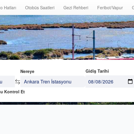
o Hatları
Otobüs Saatleri
Gezi Rehberi
Feribot/Vapur
G
Gidiş Tarihi
Nereye
u Kontrol Et