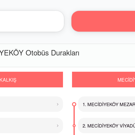
EKÖY Otobüs Durakları
KALKIŞ
MECİDİ
1. MECİDİYEKÖY MEZARLI
2. MECİDİYEKÖY VİYADÜK