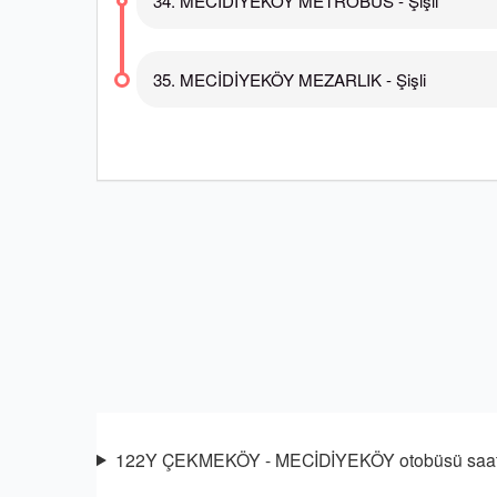
34. MECİDİYEKÖY METROBÜS - Şişli
35. MECİDİYEKÖY MEZARLIK - Şişli
122Y ÇEKMEKÖY - MECİDİYEKÖY otobüsü saat k