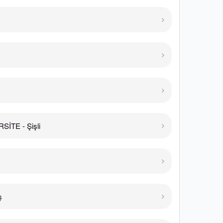
İTE - Şişli
ş