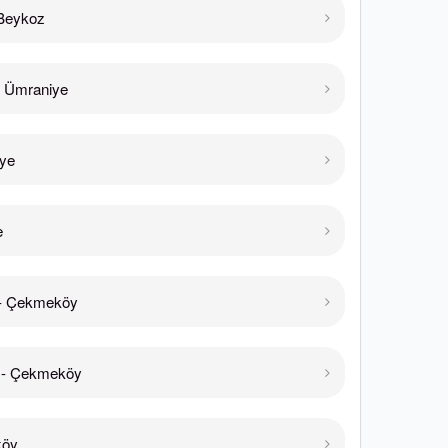
Beykoz
 Ümraniye
ye
e
 Çekmeköy
- Çekmeköy
köy