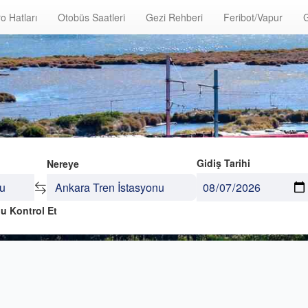
o Hatları
Otobüs Saatleri
Gezi Rehberi
Feribot/Vapur
G
Gidiş Tarihi
Nereye
u Kontrol Et