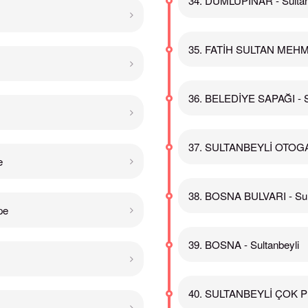
34. DUMLUPINAR - Sultan
35. FATİH SULTAN MEHME
36. BELEDİYE SAPAĞI - Su
37. SULTANBEYLİ OTOGAR
e
38. BOSNA BULVARI - Sul
pe
39. BOSNA - Sultanbeyli
40. SULTANBEYLİ ÇOK P