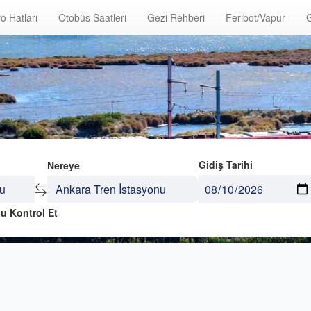
o Hatları
Otobüs Saatleri
Gezi Rehberi
Feribot/Vapur
G
Gidiş Tarihi
Nereye
u Kontrol Et