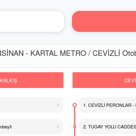
İNAN - KARTAL METRO / CEVİZLİ Otobü
 KALKIŞ
CEVİ
1. CEVİZLİ PERONLAR - 
beyli
2. TUGAY YOLU CADDESİ 