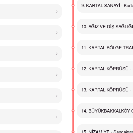
9. KARTAL SANAYİ - Karta
10. AĞIZ VE DİŞ SAĞLIĞI
11. KARTAL BÖLGE TRAFİ
12. KARTAL KÖPRÜSÜ - K
13. KARTAL KÖPRÜSÜ - K
14. BÜYÜKBAKKALKÖY C
15. NİZAMİYE - Sancakte