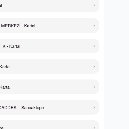
l
 MERKEZİ - Kartal
K - Kartal
artal
artal
ADDESİ - Sancaktepe
pe