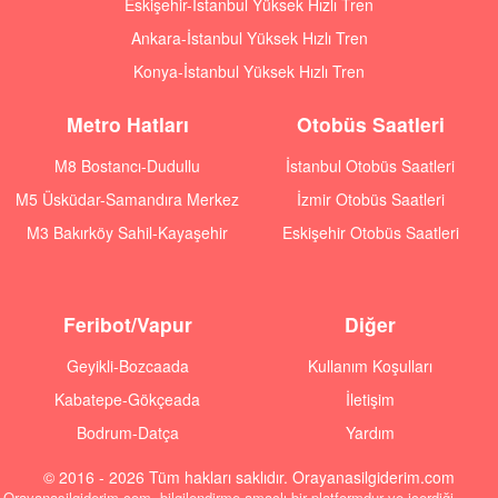
Eskişehir-İstanbul Yüksek Hızlı Tren
Ankara-İstanbul Yüksek Hızlı Tren
Konya-İstanbul Yüksek Hızlı Tren
Metro Hatları
Otobüs Saatleri
M8 Bostancı-Dudullu
İstanbul Otobüs Saatleri
M5 Üsküdar-Samandıra Merkez
İzmir Otobüs Saatleri
M3 Bakırköy Sahil-Kayaşehir
Eskişehir Otobüs Saatleri
Feribot/Vapur
Diğer
Geyikli-Bozcaada
Kullanım Koşulları
Kabatepe-Gökçeada
İletişim
Bodrum-Datça
Yardım
© 2016 - 2026 Tüm hakları saklıdır. Orayanasilgiderim.com
Orayanasilgiderim.com, bilgilendirme amaçlı bir platformdur ve içerdiği