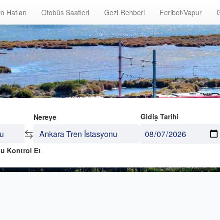
o Hatları
Otobüs Saatleri
Gezi Rehberi
Feribot/Vapur
G
Gidiş Tarihi
Nereye
u Kontrol Et