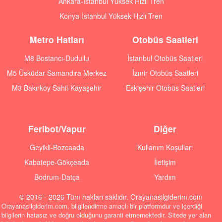
Ankara-İstanbul Yüksek Hızlı Tren
Konya-İstanbul Yüksek Hızlı Tren
Metro Hatları
Otobüs Saatleri
M8 Bostancı-Dudullu
İstanbul Otobüs Saatleri
M5 Üsküdar-Samandıra Merkez
İzmir Otobüs Saatleri
M3 Bakırköy Sahil-Kayaşehir
Eskişehir Otobüs Saatleri
Feribot/Vapur
Diğer
Geyikli-Bozcaada
Kullanım Koşulları
Kabatepe-Gökçeada
İletişim
Bodrum-Datça
Yardım
© 2016 - 2026 Tüm hakları saklıdır. Orayanasilgiderim.com
Orayanasilgiderim.com, bilgilendirme amaçlı bir platformdur ve içerdiği
bilgilerin hatasız ve doğru olduğunu garanti etmemektedir. Sitede yer alan