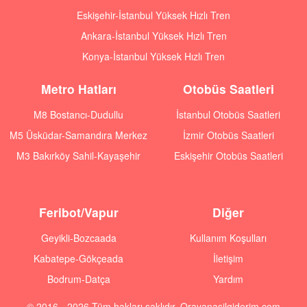
Eskişehir-İstanbul Yüksek Hızlı Tren
Ankara-İstanbul Yüksek Hızlı Tren
Konya-İstanbul Yüksek Hızlı Tren
Metro Hatları
Otobüs Saatleri
M8 Bostancı-Dudullu
İstanbul Otobüs Saatleri
M5 Üsküdar-Samandıra Merkez
İzmir Otobüs Saatleri
M3 Bakırköy Sahil-Kayaşehir
Eskişehir Otobüs Saatleri
Feribot/Vapur
Diğer
Geyikli-Bozcaada
Kullanım Koşulları
Kabatepe-Gökçeada
İletişim
Bodrum-Datça
Yardım
© 2016 - 2026 Tüm hakları saklıdır. Orayanasilgiderim.com