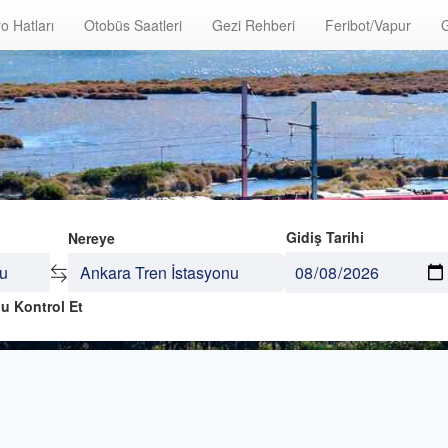
o Hatları
Otobüs Saatleri
Gezi Rehberi
Feribot/Vapur
G
Gidiş Tarihi
Nereye
u Kontrol Et