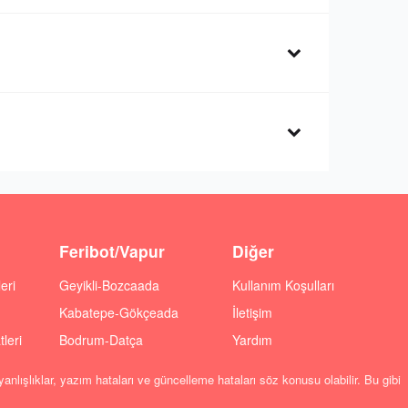
Feribot/Vapur
Diğer
eri
Geyikli-Bozcaada
Kullanım Koşulları
Kabatepe-Gökçeada
İletişim
leri
Bodrum-Datça
Yardım
anlışlıklar, yazım hataları ve güncelleme hataları söz konusu olabilir. Bu gibi