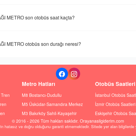
I METRO son otobüs saat kaçta?
 METRO otobüs son durağı neresi?
Metro Hatları
Otobüs Saatleri
ı Tren
M8 Bostancı-Dudullu
İstanbul Otobüs Saatl
Tren
M5 Üsküdar-Samandıra Merkez
İzmir Otobüs Saatleri
ren
M3 Bakırköy Sahil-Kayaşehir
Eskişehir Otobüs Saat
© 2016 - 2026 Tüm hakları saklıdır. Orayanasilgiderim.com
rin hatasız ve doğru olduğunu garanti etmemektedir. Sitede yer alan bilgilerde y