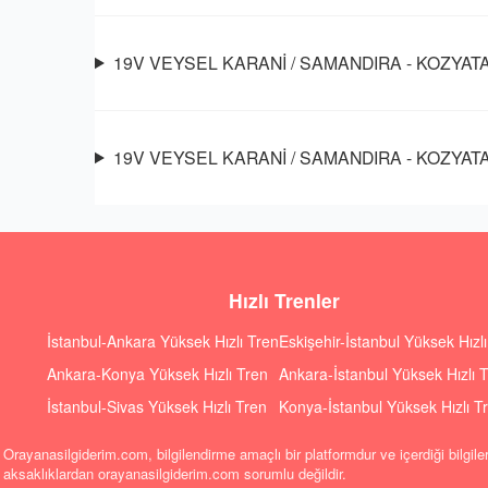
19V VEYSEL KARANİ / SAMANDIRA - KOZYATAĞ
19V VEYSEL KARANİ / SAMANDIRA - KOZYATAĞI
Hızlı Trenler
İstanbul-Ankara Yüksek Hızlı Tren
Eskişehir-İstanbul Yüksek Hızl
Ankara-Konya Yüksek Hızlı Tren
Ankara-İstanbul Yüksek Hızlı 
İstanbul-Sivas Yüksek Hızlı Tren
Konya-İstanbul Yüksek Hızlı T
Orayanasilgiderim.com, bilgilendirme amaçlı bir platformdur ve içerdiği bilgile
aksaklıklardan orayanasilgiderim.com sorumlu değildir.