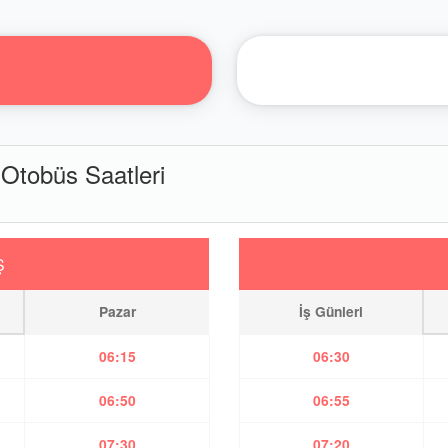
tobüs Saatleri
Ş
Pazar
İş Günleri
06:15
06:30
06:50
06:55
07:30
07:20