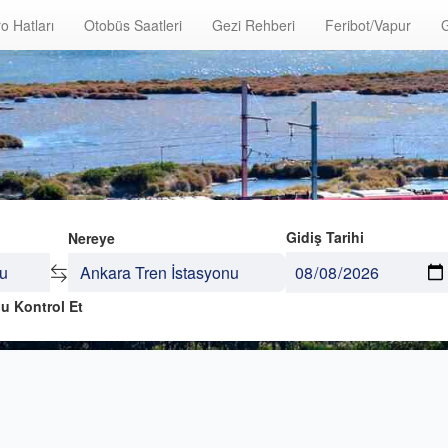
o Hatları
Otobüs Saatleri
Gezi Rehberi
Feribot/Vapur
G
Gidiş Tarihi
Nereye
u Kontrol Et