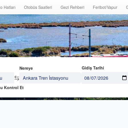
o Hatları
Otobüs Saatleri
Gezi Rehberi
Feribot/Vapur
G
Gidiş Tarihi
Nereye
u Kontrol Et