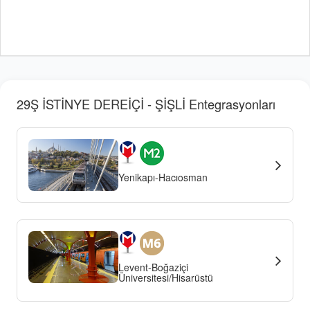
29Ş İSTİNYE DEREİÇİ - ŞİŞLİ Entegrasyonları
Yenikapı-Hacıosman
Levent-Boğaziçi
Üniversitesi/Hisarüstü