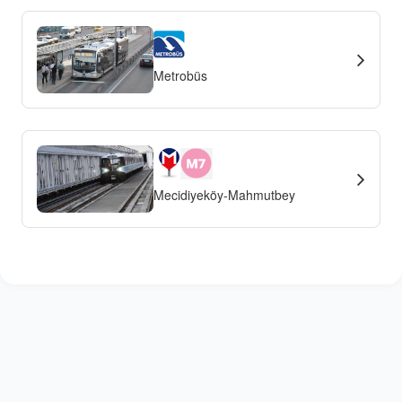
Metrobüs
Mecidiyeköy-Mahmutbey