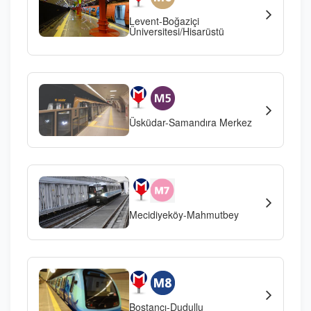
Levent-Boğaziçi
Üniversitesi/Hisarüstü
Üsküdar-Samandıra Merkez
Mecidiyeköy-Mahmutbey
Bostancı-Dudullu