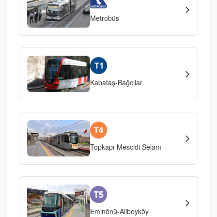
Metrobüs
Kabataş-Bağcılar
Topkapı-Mescidi Selam
Eminönü-Alibeyköy