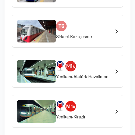
Sirkeci-Kazlıçeşme
Yenikapı-Atatürk Havalimanı
Yenikapı-Kirazlı