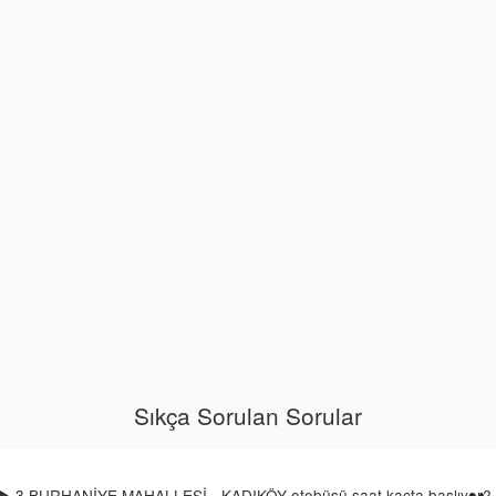
Sıkça Sorulan Sorular
3 BURHANİYE MAHALLESİ - KADIKÖY otobüsü saat kaçta başlıyor?