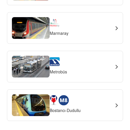
Marmaray
Metrobüs
Bostancı-Dudullu