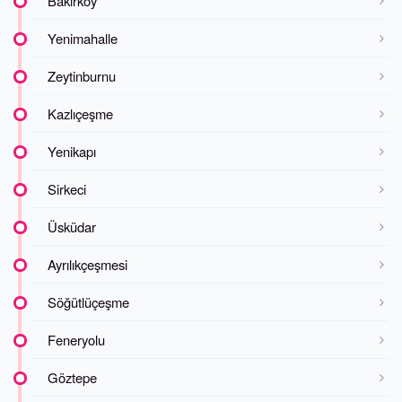
Bakırköy
Yenimahalle
Zeytinburnu
Kazlıçeşme
Yenikapı
Sirkeci
Üsküdar
Ayrılıkçeşmesi
Söğütlüçeşme
Feneryolu
Göztepe