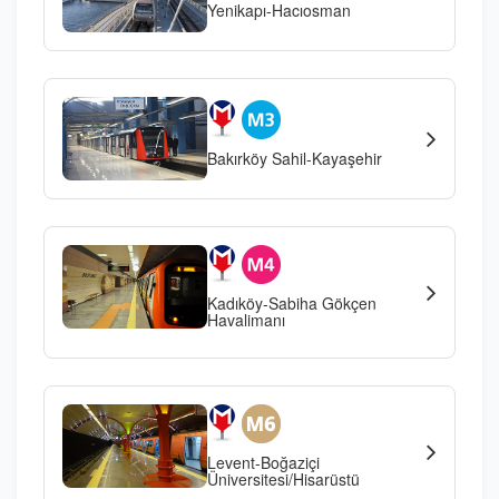
Yenikapı-Hacıosman
Bakırköy Sahil-Kayaşehir
Kadıköy-Sabiha Gökçen
Havalimanı
Levent-Boğaziçi
Üniversitesi/Hisarüstü