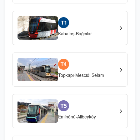
Kabataş-Bağcılar
Topkapı-Mescidi Selam
Eminönü-Alibeyköy