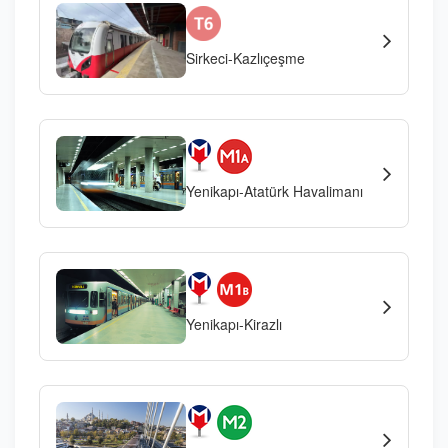
Sirkeci-Kazlıçeşme
Yenikapı-Atatürk Havalimanı
Yenikapı-Kirazlı