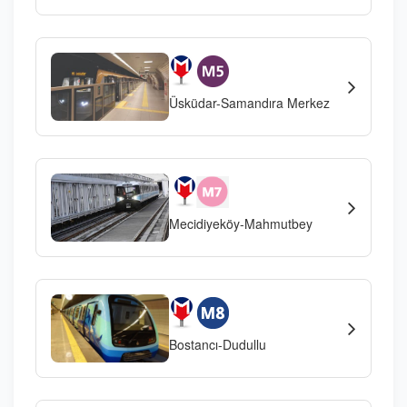
Üsküdar-Samandıra Merkez
Mecidiyeköy-Mahmutbey
Bostancı-Dudullu