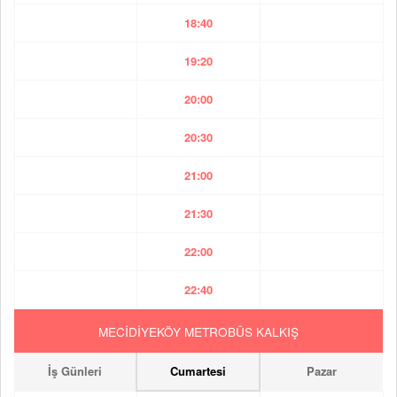
18:40
19:20
20:00
20:30
21:00
21:30
22:00
22:40
MECİDİYEKÖY METROBÜS KALKIŞ
İş Günleri
Cumartesi
Pazar