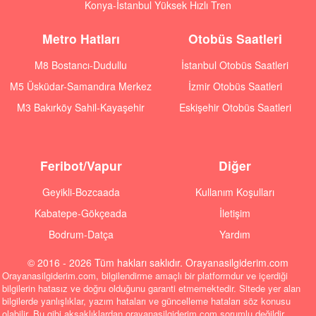
Konya-İstanbul Yüksek Hızlı Tren
Metro Hatları
Otobüs Saatleri
M8 Bostancı-Dudullu
İstanbul Otobüs Saatleri
M5 Üsküdar-Samandıra Merkez
İzmir Otobüs Saatleri
M3 Bakırköy Sahil-Kayaşehir
Eskişehir Otobüs Saatleri
Feribot/Vapur
Diğer
Geyikli-Bozcaada
Kullanım Koşulları
Kabatepe-Gökçeada
İletişim
Bodrum-Datça
Yardım
© 2016 - 2026 Tüm hakları saklıdır. Orayanasilgiderim.com
Orayanasilgiderim.com, bilgilendirme amaçlı bir platformdur ve içerdiği
bilgilerin hatasız ve doğru olduğunu garanti etmemektedir. Sitede yer alan
bilgilerde yanlışlıklar, yazım hataları ve güncelleme hataları söz konusu
olabilir. Bu gibi aksaklıklardan orayanasilgiderim.com sorumlu değildir.