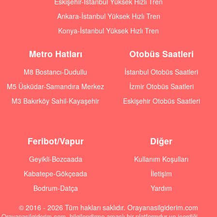
Eskişehir-İstanbul Yüksek Hızlı Tren
Ankara-İstanbul Yüksek Hızlı Tren
Konya-İstanbul Yüksek Hızlı Tren
Metro Hatları
Otobüs Saatleri
M8 Bostancı-Dudullu
İstanbul Otobüs Saatleri
M5 Üsküdar-Samandıra Merkez
İzmir Otobüs Saatleri
M3 Bakırköy Sahil-Kayaşehir
Eskişehir Otobüs Saatleri
Feribot/Vapur
Diğer
Geyikli-Bozcaada
Kullanım Koşulları
Kabatepe-Gökçeada
İletişim
Bodrum-Datça
Yardım
© 2016 - 2026 Tüm hakları saklıdır. Orayanasilgiderim.com
Orayanasilgiderim.com, bilgilendirme amaçlı bir platformdur ve içerdiği