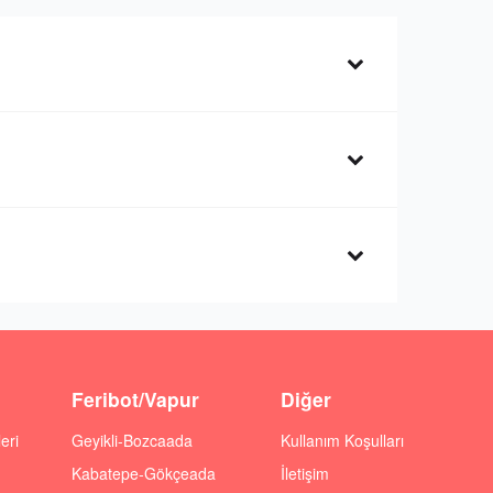
Feribot/Vapur
Diğer
eri
Geyikli-Bozcaada
Kullanım Koşulları
Kabatepe-Gökçeada
İletişim