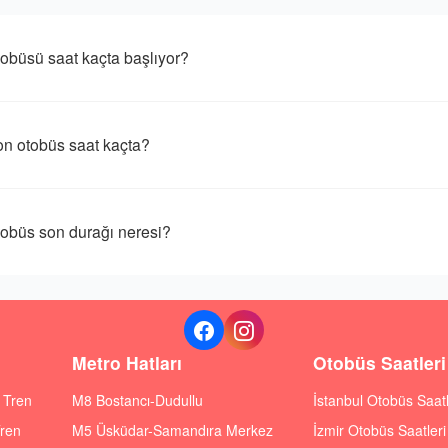
üsü saat kaçta başlıyor?
 otobüs saat kaçta?
üs son durağı neresi?
Metro Hatları
Otobüs Saatleri
ı Tren
M8 Bostancı-Dudullu
İstanbul Otobüs Saatl
Tren
M5 Üsküdar-Samandıra Merkez
İzmir Otobüs Saatleri