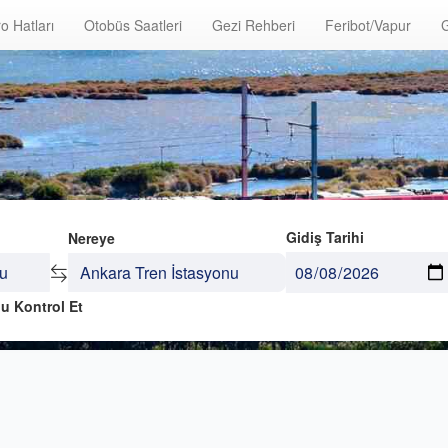
o Hatları
Otobüs Saatleri
Gezi Rehberi
Feribot/Vapur
G
Gidiş Tarihi
Nereye
u Kontrol Et