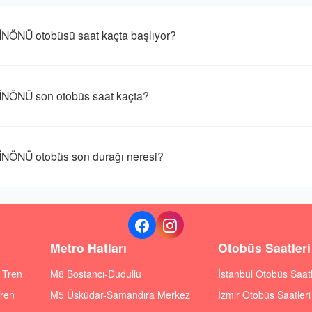
NÜ otobüsü saat kaçta başlıyor?
ÖNÜ son otobüs saat kaçta?
NÜ otobüs son durağı neresi?
Metro Hatları
Otobüs Saatleri
ı Tren
M8 Bostancı-Dudullu
İstanbul Otobüs Saatl
Tren
M5 Üsküdar-Samandıra Merkez
İzmir Otobüs Saatleri