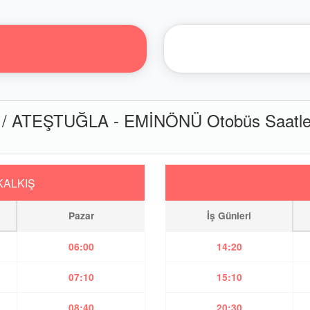
 ATEŞTUĞLA - EMİNÖNÜ Otobüs Saatle
KALKIŞ
Pazar
İş Günleri
06:00
14:20
07:10
15:10
08:40
20:30