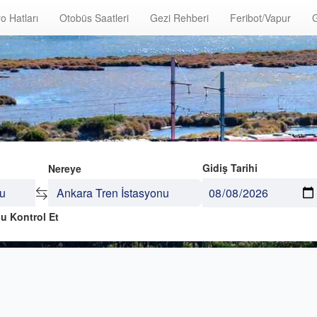
o Hatları
Otobüs Saatleri
Gezi Rehberi
Feribot/Vapur
G
Gidiş Tarihi
Nereye
u Kontrol Et