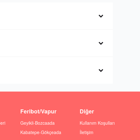
Feribot/Vapur
Diğer
eri
Geyikli-Bozcaada
Kullanım Koşulları
Kabatepe-Gökçeada
İletişim