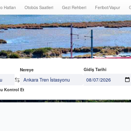
o Hatları
Otobüs Saatleri
Gezi Rehberi
Feribot/Vapur
G
Gidiş Tarihi
Nereye
u Kontrol Et