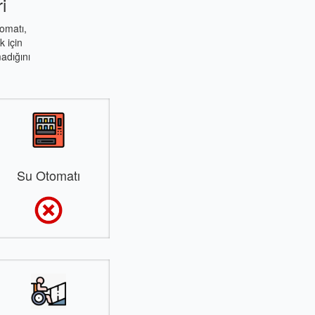
i
tomatı,
 için
adığını
Su Otomatı