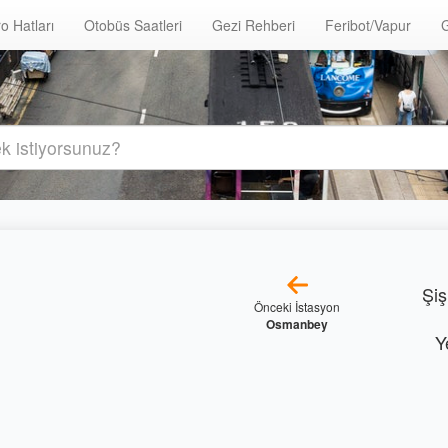
o Hatları
Otobüs Saatleri
Gezi Rehberi
Feribot/Vapur
G
Şiş
Önceki İstasyon
Osmanbey
Y