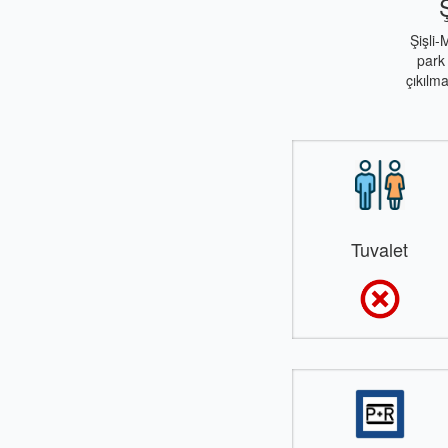
Şişli-
park
çıkılm
Tuvalet