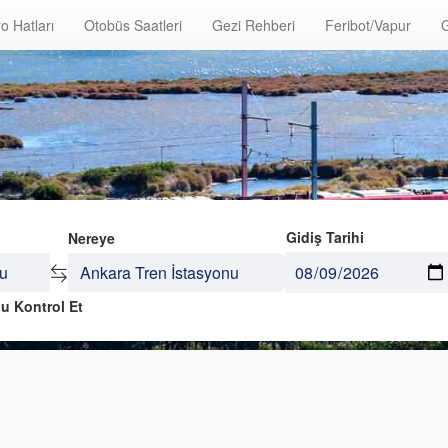
o Hatları
Otobüs Saatleri
Gezi Rehberi
Feribot/Vapur
G
Gidiş Tarihi
Nereye
u Kontrol Et