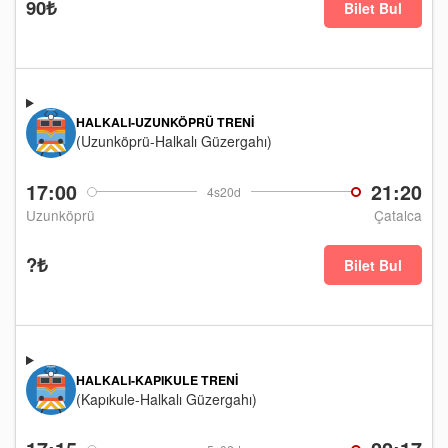
90₺
Bilet Bul
HALKALI-UZUNKÖPRÜ TRENI
(Uzunköprü-Halkalı Güzergahı)
17:00
21:20
4s20d
Uzunköprü
Çatalca
?₺
Bilet Bul
HALKALI-KAPIKULE TRENI
(Kapıkule-Halkalı Güzergahı)