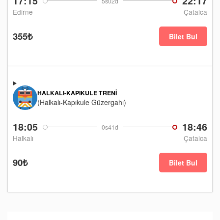
17:15
22:17
5s02d
Edirne
Çatalca
355₺
Bilet Bul
HALKALI-KAPIKULE TRENI
(Halkalı-Kapıkule Güzergahı)
18:05
18:46
0s41d
Halkalı
Çatalca
90₺
Bilet Bul