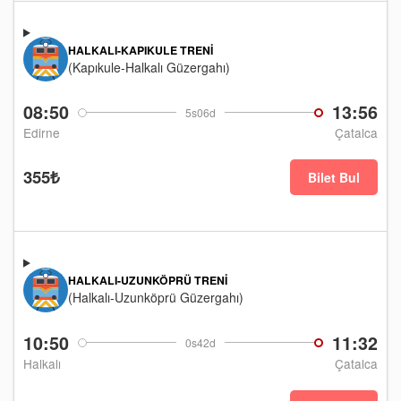
HALKALI-KAPIKULE TRENI
(Kapıkule-Halkalı Güzergahı)
08:50
13:56
5s06d
Edirne
Çatalca
355₺
Bilet Bul
HALKALI-UZUNKÖPRÜ TRENI
(Halkalı-Uzunköprü Güzergahı)
10:50
11:32
0s42d
Halkalı
Çatalca