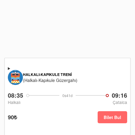
HALKALI-KAPIKULE TRENI
(Halkalı-Kapıkule Güzergahı)
08:35
09:16
0s41d
Halkalı
Çatalca
90₺
Bilet Bul