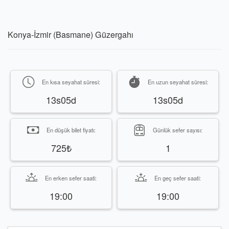
Konya-İzmir (Basmane) Güzergahı
En kısa seyahat süresi:
En uzun seyahat süresi:
13s05d
13s05d
En düşük bilet fiyatı:
Günlük sefer sayısı:
725₺
1
En erken sefer saati:
En geç sefer saati:
19:00
19:00