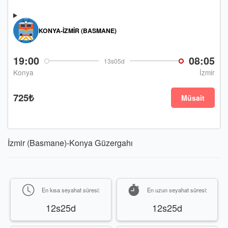
KONYA-İZMIR (BASMANE)
19:00
08:05
13s05d
Konya
İzmir
725₺
Müsait
İzmir (Basmane)-Konya Güzergahı
En kısa seyahat süresi:
En uzun seyahat süresi:
12s25d
12s25d