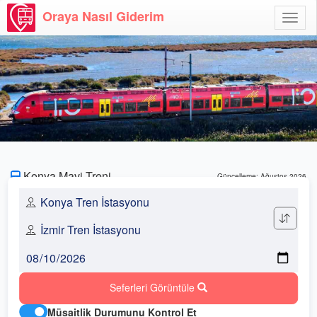
Oraya Nasıl Giderim
Menü
Aç
Konya Mavi Treni
Güncelleme: Ağustos 2026
Seferleri Görüntüle
Müsaitlik Durumunu Kontrol Et