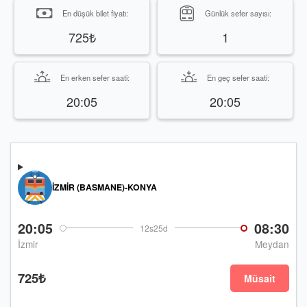
En düşük bilet fiyatı:
Günlük sefer sayısı:
725₺
1
En erken sefer saati:
En geç sefer saati:
20:05
20:05
İZMIR (BASMANE)-KONYA
20:05
08:30
12s25d
İzmir
Meydan
725₺
Müsait