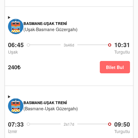
BASMANE-UŞAK TRENI
(Uşak-Basmane Güzergahı)
06:45
10:31
3s46d
Uşak
Turgutlu
240₺
Bilet Bul
BASMANE-UŞAK TRENI
(Basmane-Uşak Güzergahı)
07:33
09:50
2s17d
İzmir
Turgutlu