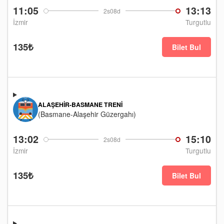
11:05
13:13
2s08d
İzmir
Turgutlu
135₺
Bilet Bul
ALAŞEHIR-BASMANE TRENI
(Basmane-Alaşehir Güzergahı)
13:02
15:10
2s08d
İzmir
Turgutlu
135₺
Bilet Bul