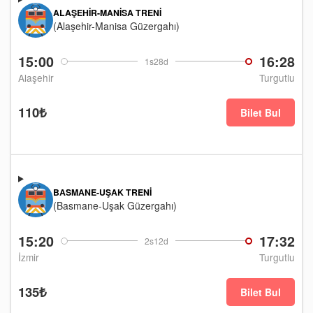
ALAŞEHIR-MANISA TRENI
(Alaşehir-Manisa Güzergahı)
15:00
16:28
1s28d
Alaşehir
Turgutlu
110₺
Bilet Bul
BASMANE-UŞAK TRENI
(Basmane-Uşak Güzergahı)
15:20
17:32
2s12d
İzmir
Turgutlu
135₺
Bilet Bul