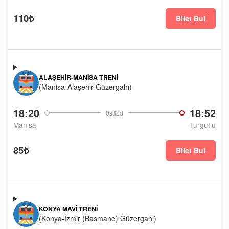
110₺
Bilet Bul
ALAŞEHIR-MANISA TRENI
(Manisa-Alaşehir Güzergahı)
18:20
18:52
0s32d
Manisa
Turgutlu
85₺
Bilet Bul
KONYA MAVI TRENI
(Konya-İzmir (Basmane) Güzergahı)