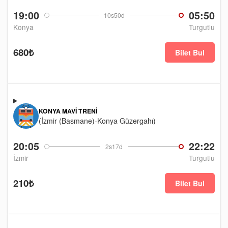
19:00
05:50
10s50d
Konya
Turgutlu
680₺
Bilet Bul
KONYA MAVI TRENI
(İzmir (Basmane)-Konya Güzergahı)
20:05
22:22
2s17d
İzmir
Turgutlu
210₺
Bilet Bul