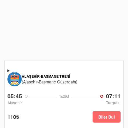
ALAŞEHIR-BASMANE TRENI
(Alaşehir-Basmane Güzergahı)
05:45
07:11
1s26d
Alaşehir
Turgutlu
110₺
Bilet Bul