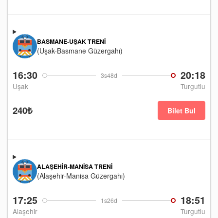
BASMANE-UŞAK TRENI
(Uşak-Basmane Güzergahı)
16:30
20:18
3s48d
Uşak
Turgutlu
240₺
Bilet Bul
ALAŞEHIR-MANISA TRENI
(Alaşehir-Manisa Güzergahı)
17:25
18:51
1s26d
Alaşehir
Turgutlu