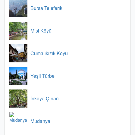
Bursa Teleferik
Misi Köyü
Cumalıkızık Köyü
Yeşil Türbe
İnkaya Çınarı
Mudanya