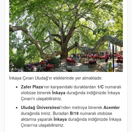
İnkaya Çınarı Uludağ'ın eteklerinde yer almaktadır.
Zafer Plaza
'nın karşısındaki duraklardan
1/C
numaralı
otobüse binerek
İnkaya
durağında indiğinizde İnkaya
Çınarı'n ulaşabilirsiniz.
Uludağ Üniversitesi
'nden metroya binerek
Acemler
durağında ininiz. Buradan
B/19
numaralı otobüse
aktarma yaparak
İnkaya
durağında indiğinizde İnkaya
Çınarı'na ulaşabilirsiniz.