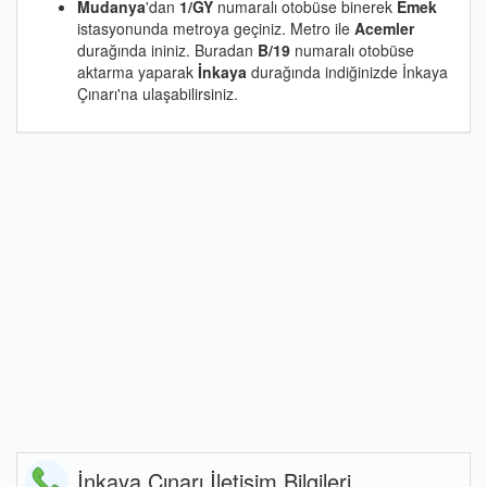
Mudanya
'dan
1/GY
numaralı otobüse binerek
Emek
istasyonunda metroya geçiniz. Metro ile
Acemler
durağında ininiz. Buradan
B/19
numaralı otobüse
aktarma yaparak
İnkaya
durağında indiğinizde İnkaya
Çınarı'na ulaşabilirsiniz.
İnkaya Çınarı İletişim Bilgileri