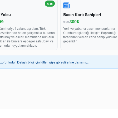
%15
 Yolcu
Basın Kartı Sahipleri
0₺
300₺
350₺
Cumhuriyeti vatandaşı olan, Türk
Yerli ve yabancı basın mensuplarına
Kuvvetlerinde halen çalışmakta bulunan
Cumhurbaşkanlığı İletişim Başkanlığı
stsubay ve askeri memurlarla bunların
tarafından verilen karta sahip yolcular 
ukları ile bunlara eşdeğer astsubay, ve
geçerlidir.
emurları uygulanmaktadır.
zorunludur. Detaylı bilgi için lütfen gişe görevlilerine danışınız.