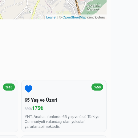
Leaflet
| ©
OpenStreetMap
contributors
%15
%50
65 Yaş ve Üzeri
175₺
350₺
YHT, Anahat trenlerde 65 yaş ve üstü Türkiye
Cumhuriyeti vatandaşı olan yolcular
yararlanabilmektedir.