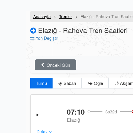
Anasayfa
Trenler
Elazığ - Rahova Tren Saatle
Elazığ - Rahova Tren Saatleri
Yön Değiştir
Önceki Gün
Tümü
☀️ Sabah
🌤️ Öğle
🌙 Akşa
07:10
6s32d
Elazığ
Detay