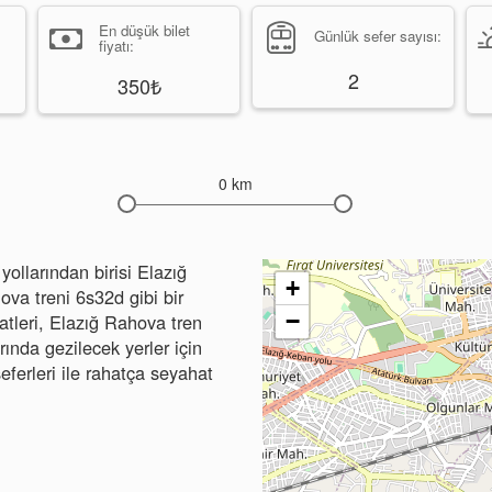
En düşük bilet
Günlük sefer sayısı:
fiyatı:
2
350₺
0 km
ollarından birisi Elazığ
+
ova treni 6s32d gibi bir
−
aatleri, Elazığ Rahova tren
arında gezilecek yerler için
seferleri ile rahatça seyahat