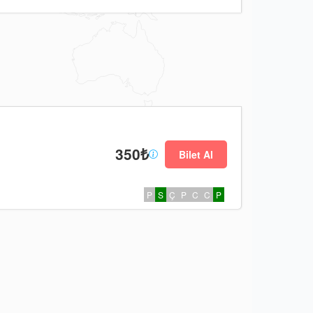
350₺
Bilet Al
P
S
Ç
P
C
C
P