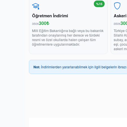
%15
Öğretmen İndirimi
Askeri
300₺
30
350₺
350₺
Milli Eğitim Bakanlığına bağlı veya bu bakanlık
Türkiye 
tarafından onaylanmış her derece ve türdeki
Silahlı 
resmi ve özel okullarda halen çalışan tüm
subay, a
öğretmenlere uygulanmaktadır.
eşi, çoc
askeri m
Not:
İndirimlerden yararlanabilmek için ilgili belgelerin ibrazı 