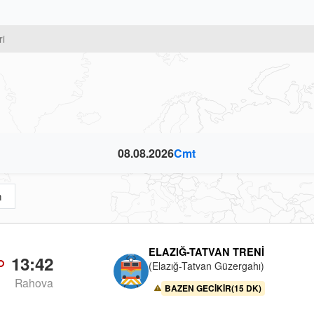
ri
08.08.2026
Cmt
m
ELAZIĞ-TATVAN TRENI
13:42
(Elazığ-Tatvan Güzergahı)
Rahova
BAZEN GECIKIR(15 DK)