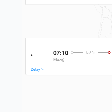
07:10
6s32d
Elazığ
Detay