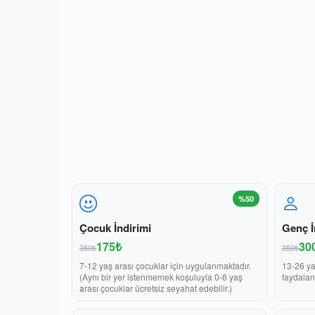
%50
Çocuk İndirimi
Genç İ
175₺
30
350₺
350₺
7-12 yaş arası çocuklar için uygulanmaktadır.
13-26 ya
(Aynı bir yer istenmemek koşuluyla 0-6 yaş
faydalan
arası çocuklar ücretsiz seyahat edebilir.)