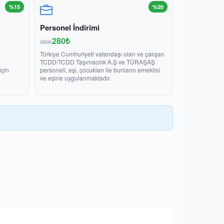
%15
%20
Personel İndirimi
280₺
350₺
Türkiye Cumhuriyeti vatandaşı olan ve çalışan
TCDD/TCDD Taşımacılık A.Ş ve TÜRAŞAŞ
için
personeli, eşi, çocukları ile bunların emeklisî
ve eşine uygulanmaktadır.