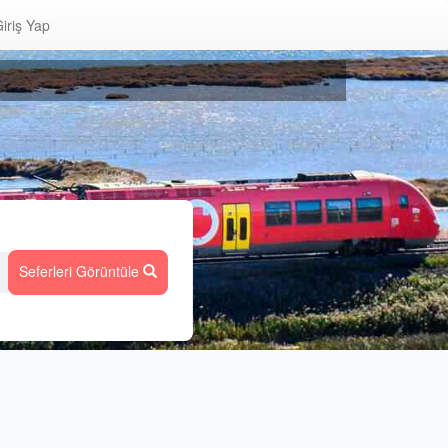
iriş Yap
Seferleri Görüntüle