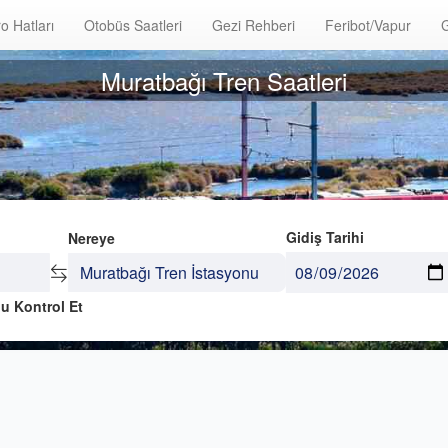
o Hatları
Otobüs Saatleri
Gezi Rehberi
Feribot/Vapur
G
Muratbağı Tren Saatleri
Gidiş Tarihi
Nereye
u Kontrol Et