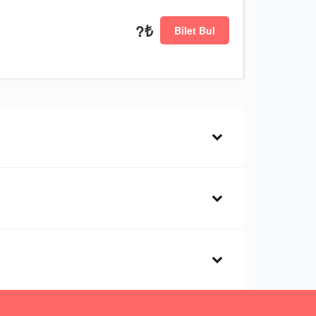
?₺
Bilet Bul