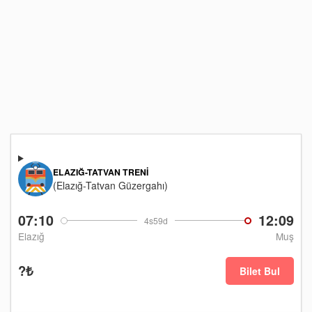
ELAZIĞ-TATVAN TRENI
(Elazığ-Tatvan Güzergahı)
07:10
12:09
4s59d
Elazığ
Muş
?₺
Bilet Bul