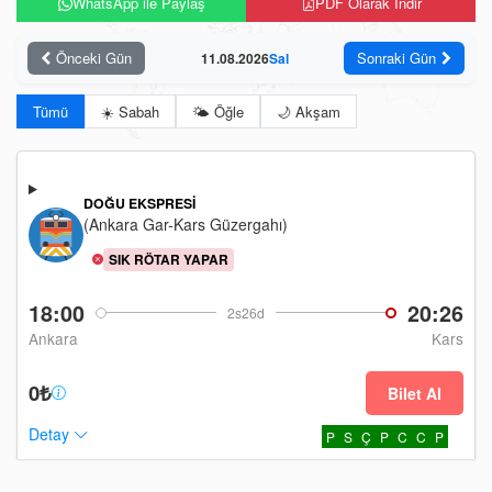
WhatsApp ile Paylaş
PDF Olarak İndir
Önceki Gün
Sonraki Gün
11.08.2026
Sal
Tümü
☀️ Sabah
🌤️ Öğle
🌙 Akşam
DOĞU EKSPRESI
(Ankara Gar-Kars Güzergahı)
SIK RÖTAR YAPAR
18:00
20:26
2s26d
Ankara
Kars
0₺
Bilet Al
Detay
P
S
Ç
P
C
C
P