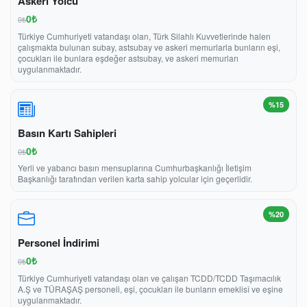
Askeri Yolcu
0₺
0₺
Türkiye Cumhuriyeti vatandaşı olan, Türk Silahlı Kuvvetlerinde halen
çalışmakta bulunan subay, astsubay ve askeri memurlarla bunların eşi,
çocukları ile bunlara eşdeğer astsubay, ve askeri memurları
uygulanmaktadır.
%15
Basın Kartı Sahipleri
0₺
0₺
Yerli ve yabancı basın mensuplarına Cumhurbaşkanlığı İletişim
Başkanlığı tarafından verilen karta sahip yolcular için geçerlidir.
%20
Personel İndirimi
0₺
0₺
Türkiye Cumhuriyeti vatandaşı olan ve çalışan TCDD/TCDD Taşımacılık
A.Ş ve TÜRAŞAŞ personeli, eşi, çocukları ile bunların emeklisî ve eşine
uygulanmaktadır.