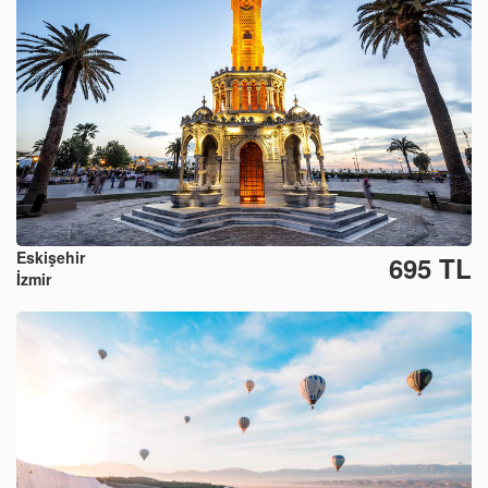
Eskişehir
695 TL
İzmir