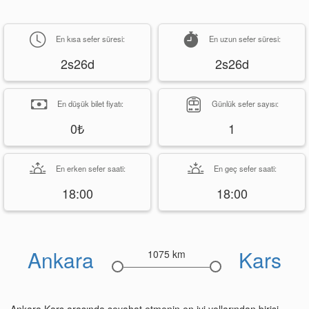
En kısa sefer süresi:
En uzun sefer süresi:
2s26d
2s26d
En düşük bilet fiyatı:
Günlük sefer sayısı:
0₺
1
En erken sefer saati:
En geç sefer saati:
18:00
18:00
Ankara
Kars
1075 km
Ankara Kars arasında seyahat etmenin en iyi yollarından birisi