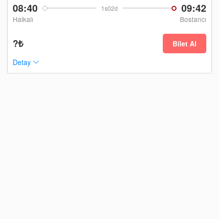
08:40
09:42
1s02d
Halkalı
Bostancı
?₺
Bilet Al
Detay