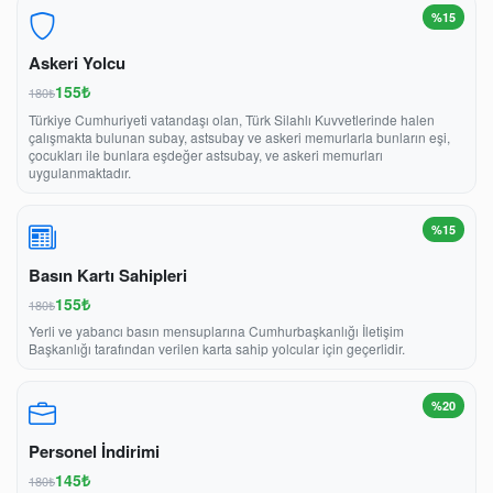
%15
Askeri Yolcu
155₺
180₺
Türkiye Cumhuriyeti vatandaşı olan, Türk Silahlı Kuvvetlerinde halen
çalışmakta bulunan subay, astsubay ve askeri memurlarla bunların eşi,
çocukları ile bunlara eşdeğer astsubay, ve askeri memurları
uygulanmaktadır.
%15
Basın Kartı Sahipleri
155₺
180₺
Yerli ve yabancı basın mensuplarına Cumhurbaşkanlığı İletişim
Başkanlığı tarafından verilen karta sahip yolcular için geçerlidir.
%20
Personel İndirimi
145₺
180₺