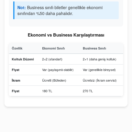
Not:
Business sınıfı biletler genellikle ekonomi
sınıfından %50 daha pahalıdır.
Ekonomi vs Business Karşılaştırması
Özellik
Ekonomi Sınıfı
Business Sınıfı
2+2 (standart)
2+1 (daha geniş koltuk)
Koltuk Düzeni
Var (paylaşımlı olabilir)
Var (genellikle bireysel)
Fiyat
Ücretli (Büfeden)
Ücretsiz (İkram servisi)
İkram
180 TL
270 TL
Fiyat