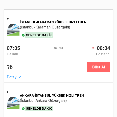
İSTANBUL-KARAMAN YÜKSEK HIZLI TREN
(İstanbul-Karaman Güzergahı)
GENELDE DAKIK
07:35
08:34
0s59d
Halkalı
Bostancı
?₺
Bilet Al
Detay
ANKARA-İSTANBUL YÜKSEK HIZLI TREN
(İstanbul-Ankara Güzergahı)
GENELDE DAKIK