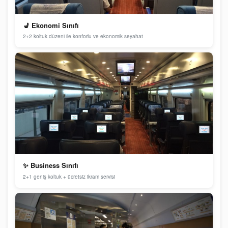
💺 Ekonomi Sınıfı
2+2 koltuk düzeni ile konforlu ve ekonomik seyahat
✨ Business Sınıfı
2+1 geniş koltuk + ücretsiz ikram servisi