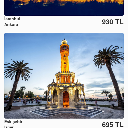
İstanbul
930 TL
Ankara
Eskişehir
695 TL
İzmir