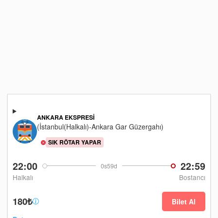
ANKARA EKSPRESI
(İstanbul(Halkalı)-Ankara Gar Güzergahı)
SIK RÖTAR YAPAR
22:00
22:59
0s59d
Halkalı
Bostancı
180₺
Bilet Al