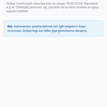
Türkiye Cumhuriyeti vatandaşı olan ve çalışan TCDD/TCDD Taşımacılık
A.Ş ve TÜRAŞAŞ personeli, eşi, çocukları ile bunların emeklisî ve eşine
uygulanmaktadır.
Not:
İndirimlerden yararlanabilmek için ilgili belgelerin ibrazı
zorunludur. Detaylı bilgi için lütfen gişe görevlilerine danışınız.