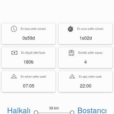
En kısa sefer süresi:
En uzun sefer süresi:
0s59d
1s02d
En düşük bilet fiyatı:
Günlük sefer sayısı:
180₺
4
En erken sefer saati:
En geç sefer saati:
07:05
22:00
Halkalı
Bostancı
39 km