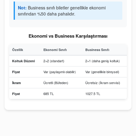
Not:
Business sınıfı biletler genellikle ekonomi
sınıfından %50 daha pahalıdır.
Ekonomi vs Business Karşılaştırması
Özellik
Ekonomi Sınıfı
Business Sınıfı
2+2 (standart)
2+1 (daha geniş koltuk)
Koltuk Düzeni
Var (paylaşımlı olabilir)
Var (genellikle bireysel)
Fiyat
Ücretli (Büfeden)
Ücretsiz (İkram servisi)
İkram
685 TL
1027.5 TL
Fiyat