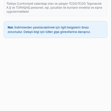
Türkiye Cumhuriyeti vatandaşı olan ve çalışan TCDD/TCDD Taşımacılık
A.Ş ve TÜRAŞAŞ personeli, eşi, çocukları ile bunların emeklisî ve eşine
uygulanmaktadır.
Not:
İndirimlerden yararlanabilmek için ilgili belgelerin ibrazı
zorunludur. Detaylı bilgi için lütfen gişe görevlilerine danışınız.