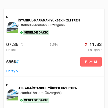
İSTANBUL-KARAMAN YÜKSEK HIZLI TREN
(İstanbul-Karaman Güzergahı)
GENELDE DAKIK
07:35
11:33
3s58d
Halkalı
Eskişehir
685₺
Bilet Al
Detay
ANKARA-İSTANBUL YÜKSEK HIZLI TREN
(İstanbul-Ankara Güzergahı)
GENELDE DAKIK