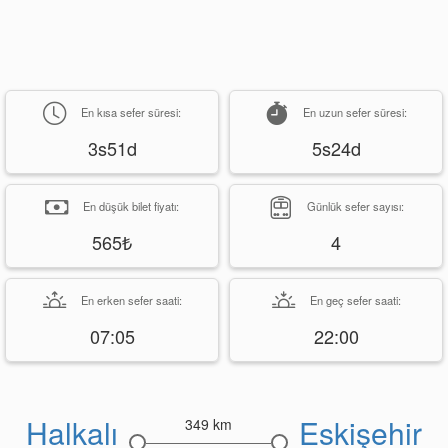
En kısa sefer süresi:
En uzun sefer süresi:
3s51d
5s24d
En düşük bilet fiyatı:
Günlük sefer sayısı:
565₺
4
En erken sefer saati:
En geç sefer saati:
07:05
22:00
Halkalı
Eskişehir
349 km