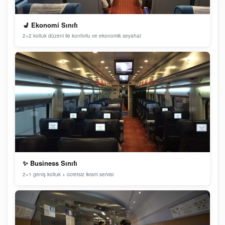
💺 Ekonomi Sınıfı
2+2 koltuk düzeni ile konforlu ve ekonomik seyahat
✨ Business Sınıfı
2+1 geniş koltuk + ücretsiz ikram servisi