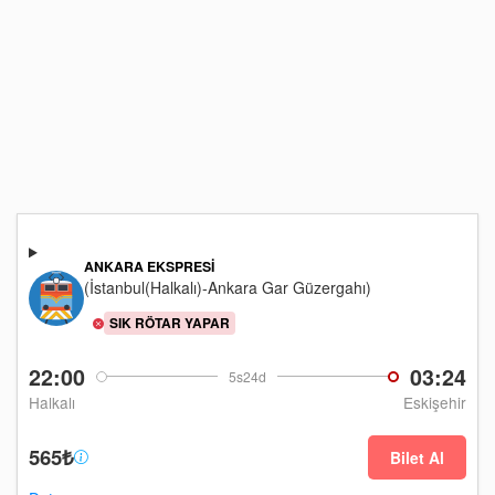
ANKARA EKSPRESI
(İstanbul(Halkalı)-Ankara Gar Güzergahı)
SIK RÖTAR YAPAR
22:00
03:24
5s24d
Halkalı
Eskişehir
565₺
Bilet Al