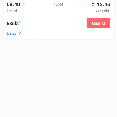
08:40
12:46
4s06d
Halkalı
Eskişehir
685₺
Bilet Al
Detay