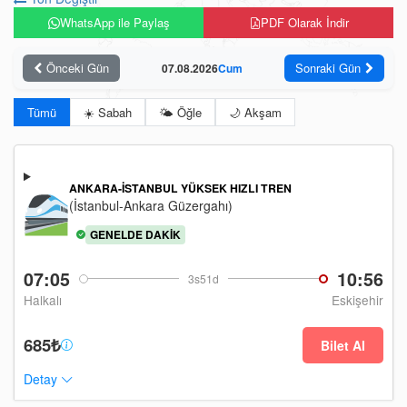
WhatsApp ile Paylaş
PDF Olarak İndir
Önceki Gün
Sonraki Gün
07.08.2026
Cum
Tümü
☀️ Sabah
🌤️ Öğle
🌙 Akşam
ANKARA-İSTANBUL YÜKSEK HIZLI TREN
(İstanbul-Ankara Güzergahı)
GENELDE DAKIK
07:05
10:56
3s51d
Halkalı
Eskişehir
685₺
Bilet Al
Detay