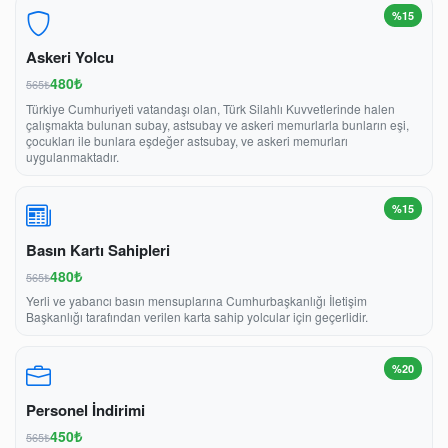
%15
Askeri Yolcu
480₺
565₺
Türkiye Cumhuriyeti vatandaşı olan, Türk Silahlı Kuvvetlerinde halen
çalışmakta bulunan subay, astsubay ve askeri memurlarla bunların eşi,
çocukları ile bunlara eşdeğer astsubay, ve askeri memurları
uygulanmaktadır.
%15
Basın Kartı Sahipleri
480₺
565₺
Yerli ve yabancı basın mensuplarına Cumhurbaşkanlığı İletişim
Başkanlığı tarafından verilen karta sahip yolcular için geçerlidir.
%20
Personel İndirimi
450₺
565₺