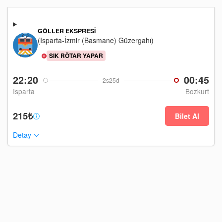
GÖLLER EKSPRESI
(Isparta-İzmir (Basmane) Güzergahı)
SIK RÖTAR YAPAR
22:20
00:45
2s25d
Isparta
Bozkurt
215₺
Bilet Al
Detay