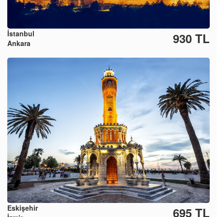
İstanbul
930 TL
Ankara
Eskişehir
695 TL