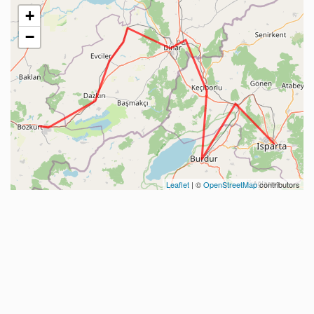
+
−
Leaflet
| ©
OpenStreetMap
contributors