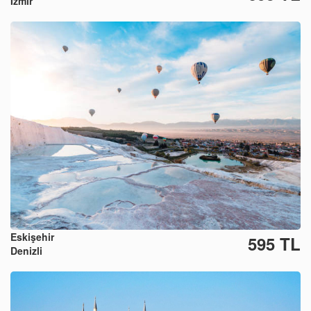
İzmir
Eskişehir
595 TL
Denizli