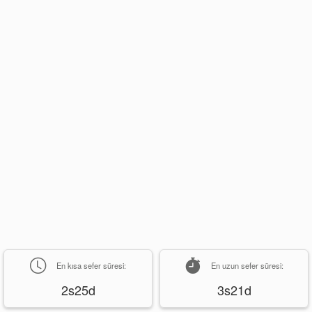
En kısa sefer süresi:
En uzun sefer süresi:
2s25d
3s21d