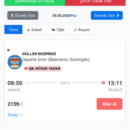
WhatsApp ile Paylaş
PDF Olarak İndir
Önceki Gün
Sonraki Gün
09.08.2026
Paz
Tümü
☀️ Sabah
🌤️ Öğle
🌙 Akşam
GÜLLER EKSPRESI
(Isparta-İzmir (Basmane) Güzergahı)
SIK RÖTAR YAPAR
09:50
13:11
3s21d
Isparta
Bozkurt
215₺
Bilet Al
Detay