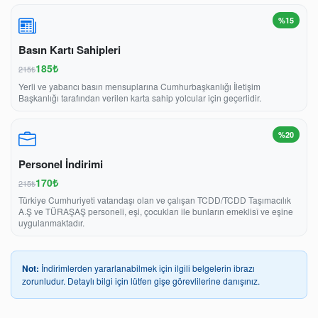
%15
Basın Kartı Sahipleri
185₺
215₺
Yerli ve yabancı basın mensuplarına Cumhurbaşkanlığı İletişim
Başkanlığı tarafından verilen karta sahip yolcular için geçerlidir.
%20
Personel İndirimi
170₺
215₺
Türkiye Cumhuriyeti vatandaşı olan ve çalışan TCDD/TCDD Taşımacılık
A.Ş ve TÜRAŞAŞ personeli, eşi, çocukları ile bunların emeklisî ve eşine
uygulanmaktadır.
Not:
İndirimlerden yararlanabilmek için ilgili belgelerin ibrazı
zorunludur. Detaylı bilgi için lütfen gişe görevlilerine danışınız.