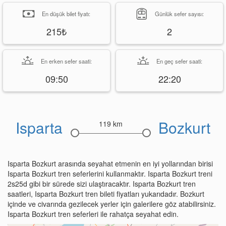
En düşük bilet fiyatı:
Günlük sefer sayısı:
215₺
2
En erken sefer saati:
En geç sefer saati:
09:50
22:20
Isparta
Bozkurt
119 km
Isparta Bozkurt arasında seyahat etmenin en iyi yollarından birisi
Isparta Bozkurt tren seferlerini kullanmaktır. Isparta Bozkurt treni
2s25d gibi bir sürede sizi ulaştıracaktır. Isparta Bozkurt tren
saatleri, Isparta Bozkurt tren bileti fiyatları yukarıdadır. Bozkurt
içinde ve civarında gezilecek yerler için galerilere göz atabilirsiniz.
Isparta Bozkurt tren seferleri ile rahatça seyahat edin.