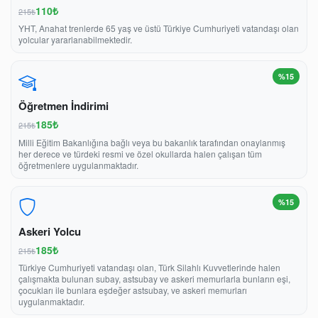
110₺
215₺
YHT, Anahat trenlerde 65 yaş ve üstü Türkiye Cumhuriyeti vatandaşı olan
yolcular yararlanabilmektedir.
%15
Öğretmen İndirimi
185₺
215₺
Milli Eğitim Bakanlığına bağlı veya bu bakanlık tarafından onaylanmış
her derece ve türdeki resmi ve özel okullarda halen çalışan tüm
öğretmenlere uygulanmaktadır.
%15
Askeri Yolcu
185₺
215₺
Türkiye Cumhuriyeti vatandaşı olan, Türk Silahlı Kuvvetlerinde halen
çalışmakta bulunan subay, astsubay ve askeri memurlarla bunların eşi,
çocukları ile bunlara eşdeğer astsubay, ve askeri memurları
uygulanmaktadır.