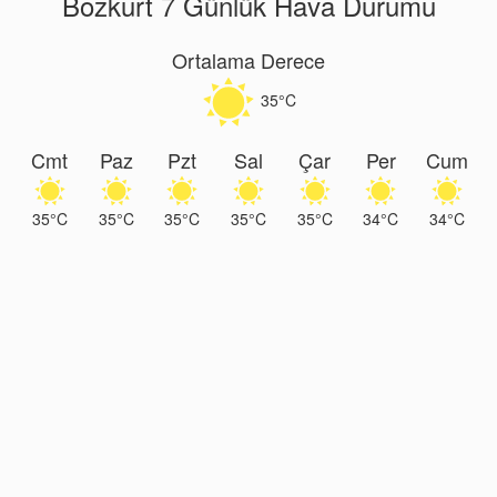
Bozkurt 7 Günlük Hava Durumu
Ortalama Derece
35°C
Cmt
Paz
Pzt
Sal
Çar
Per
Cum
35°C
35°C
35°C
35°C
35°C
34°C
34°C