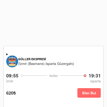
GÜLLER EKSPRESI
(İzmir (Basmane)-Isparta Güzergahı)
09:55
19:31
9s36d
İzmir
Isparta
620₺
Bilet Bul