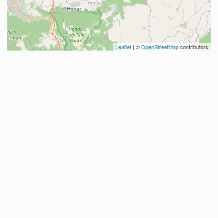
Leaflet
| ©
OpenStreetMap
contributors