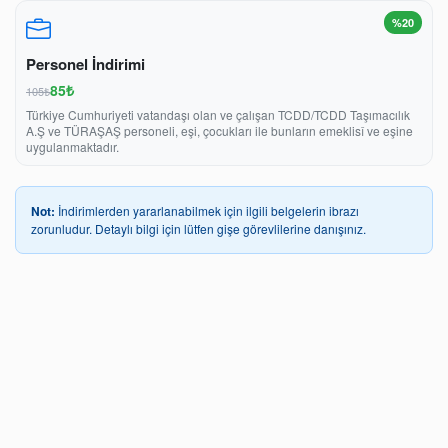
%20
Personel İndirimi
85₺
105₺
Türkiye Cumhuriyeti vatandaşı olan ve çalışan TCDD/TCDD Taşımacılık
A.Ş ve TÜRAŞAŞ personeli, eşi, çocukları ile bunların emeklisî ve eşine
uygulanmaktadır.
Not:
İndirimlerden yararlanabilmek için ilgili belgelerin ibrazı
zorunludur. Detaylı bilgi için lütfen gişe görevlilerine danışınız.