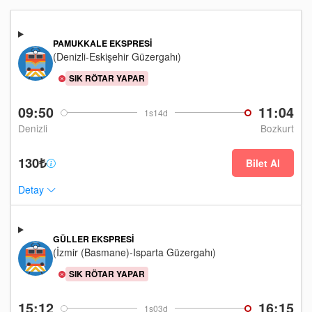
PAMUKKALE EKSPRESI
(Denizli-Eskişehir Güzergahı)
SIK RÖTAR YAPAR
09:50
11:04
1s14d
Denizli
Bozkurt
130₺
Bilet Al
Detay
GÜLLER EKSPRESI
(İzmir (Basmane)-Isparta Güzergahı)
SIK RÖTAR YAPAR
15:12
16:15
1s03d