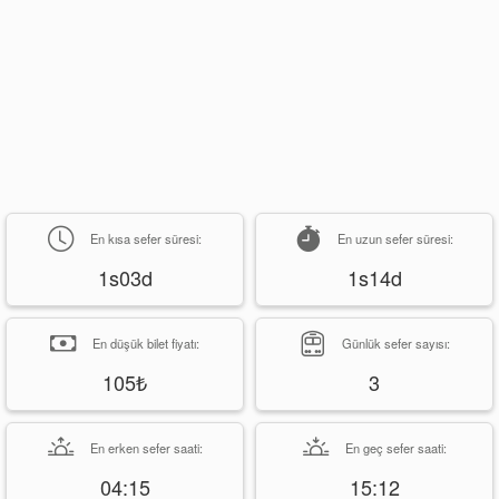
En kısa sefer süresi:
En uzun sefer süresi:
1s03d
1s14d
En düşük bilet fiyatı:
Günlük sefer sayısı:
105₺
3
En erken sefer saati:
En geç sefer saati:
04:15
15:12