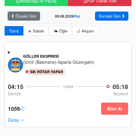
WhatsApp ile Paylaş
PDF Olarak İndir
Önceki Gün
Sonraki Gün
09.08.2026
Paz
Tümü
☀️ Sabah
🌤️ Öğle
🌙 Akşam
GÖLLER EKSPRESI
(İzmir (Basmane)-Isparta Güzergahı)
SIK RÖTAR YAPAR
04:15
05:18
1s03d
Denizli
Bozkurt
105₺
Bilet Al
Detay