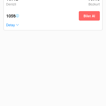
Denizli
Bozkurt
105₺
Bilet Al
Detay