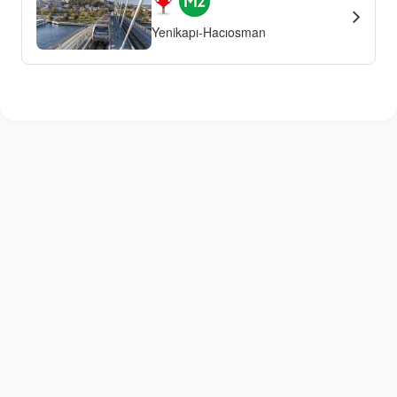
Yenikapı-Hacıosman