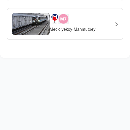
Mecidiyeköy-Mahmutbey