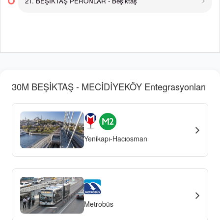
21. BEŞİKTAŞ PERONLAR - Beşiktaş
30M BEŞİKTAŞ - MECİDİYEKÖY Entegrasyonları
Yenikapı-Hacıosman
Metrobüs