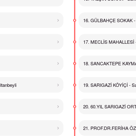
16. GÜLBAHÇE SOKAK - 
17. MECLİS MAHALLESİ -
18. SANCAKTEPE KAYMA
anbeyli
19. SARIGAZİ KÖYİÇİ - S
20. 60.YIL SARIGAZİ OR
21. PROF.DR.FERİHA ÖZ