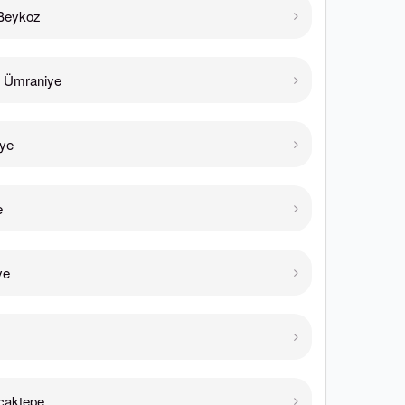
Beykoz
 Ümraniye
ye
e
ye
caktepe