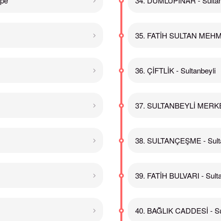
epe
34. DUMLUPINAR - Sultan
35. FATİH SULTAN MEHME
36. ÇİFTLİK - Sultanbeyli
37. SULTANBEYLİ MERKEZ
38. SULTANÇEŞME - Sulta
39. FATİH BULVARI - Sulta
40. BAĞLIK CADDESİ - Sul