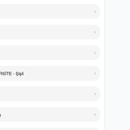
İTE - Şişli
ş