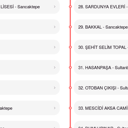
İSESİ - Sancaktepe
28. SARDUNYA EVLERİ -
29. BAKKAL - Sancaktepe
30. ŞEHİT SELİM TOPAL 
31. HASANPAŞA - Sultanb
32. OTOBAN ÇIKIŞI - Sult
aktepe
33. MESCİDİ AKSA CAMİİ -