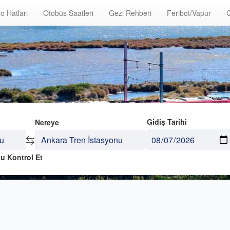
o Hatları
Otobüs Saatleri
Gezi Rehberi
Feribot/Vapur
G
Gidiş Tarihi
Nereye
u Kontrol Et