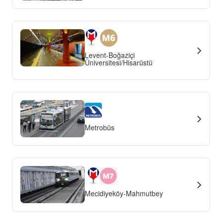
Levent-Boğaziçi
Üniversitesi/Hisarüstü
Metrobüs
Mecidiyeköy-Mahmutbey