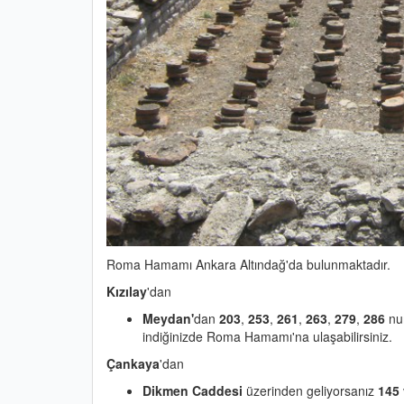
Roma Hamamı Ankara Altındağ'da bulunmaktadır.
Kızılay
'dan
Meydan'
dan
203
,
253
,
261
,
263
,
279
,
286
num
indiğinizde Roma Hamamı'na ulaşabilirsiniz.
Çankaya
'dan
Dikmen Caddesi
üzerinden geliyorsanız
145