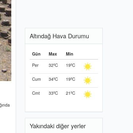
Altındağ Hava Durumu
Gün
Max
Min
Per
32ºC
19ºC
Cum
34ºC
19ºC
Cmt
33ºC
21ºC
ğında
Yakındaki diğer yerler