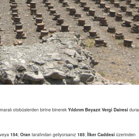
aralı otobüslerden birine binerek
Yıldırım Beyazıt Vergi Dairesi
dura
veya
154
;
Oran
tarafından geliyorsanız
185
;
İlker Caddesi
üzerinden