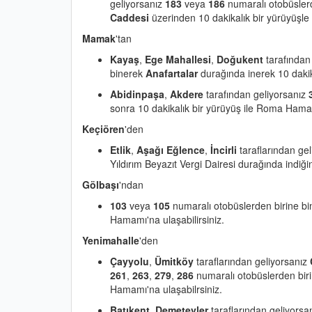
geliyorsanız
183
veya
186
numaralı otobüsler
Caddesi
üzerinden 10 dakikalık bir yürüyüşle
Mamak
'tan
Kayaş
,
Ege Mahallesi
,
Doğukent
tarafından
binerek
Anafartalar
durağında inerek 10 dakik
Abidinpaşa
,
Akdere
tarafından geliyorsanız
sonra 10 dakikalık bir yürüyüş ile Roma Hamamı
Keçiören
'den
Etlik
,
Aşağı Eğlence
,
İncirli
taraflarından ge
Yıldırım Beyazıt Vergi Dairesi durağında indiğ
Gölbaşı
'ndan
103
veya
105
numaralı otobüslerden birine b
Hamamı'na ulaşabilirsiniz.
Yenimahalle
'den
Çayyolu
,
Ümitköy
taraflarından geliyorsanız
261
,
263
,
279
,
286
numaralı otobüslerden bir
Hamamı'na ulaşabilrsiniz.
Batıkent
,
Demetevler
taraflarından geliyorsa