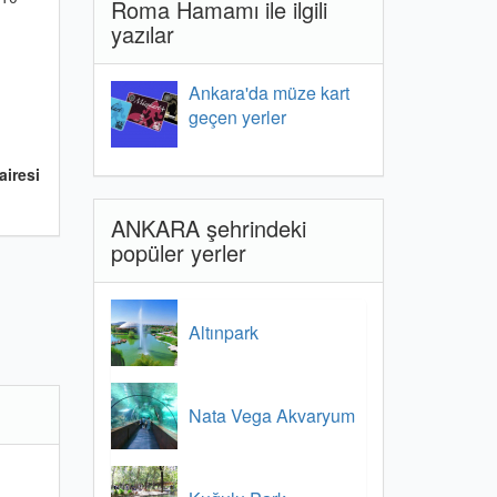
Roma Hamamı ile ilgili
yazılar
Ankara'da müze kart
geçen yerler
airesi
ANKARA şehrindeki
popüler yerler
Altınpark
Nata Vega Akvaryum