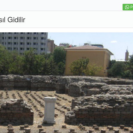
P
 Gidilir