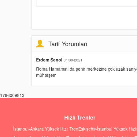
Tarif Yorumları
Erdem Şenol
01/09/2021
Roma Hamamını da şehir merkezine çok uzak sanıyordu
muhteşem
1786009813
Hızlı Trenler
İstanbul-Ankara Yüksek Hızlı Tren
Eskişehir-İstanbul Yüksek Hızl