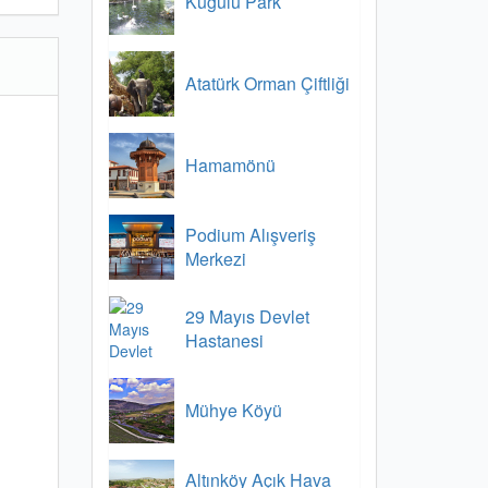
Kuğulu Park
Atatürk Orman Çiftliği
Hamamönü
Podium Alışveriş
Merkezi
29 Mayıs Devlet
Hastanesi
Mühye Köyü
Altınköy Açık Hava