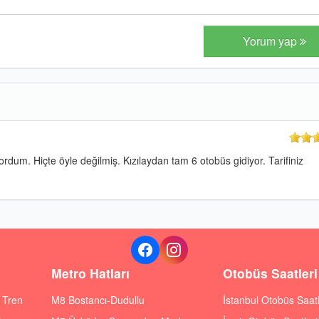
Yorum yap
m. Hiçte öyle değilmiş. Kızılaydan tam 6 otobüs gidiyor. Tarifiniz
Metro Hatları
Otobüs Saatleri
ı Tren
M8 Bostancı-Dudullu
İstanbul Otobüs Saatl