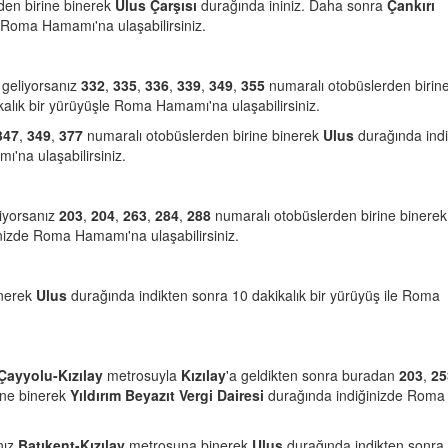
den birine binerek
Ulus Çarşısı
durağında ininiz. Daha sonra
Çankırı
 Roma Hamamı'na ulaşabilirsiniz.
 geliyorsanız
332
,
335
,
336
,
339
,
349
,
355
numaralı otobüslerden birin
alık bir yürüyüşle Roma Hamamı'na ulaşabilirsiniz.
347
,
349
,
377
numaralı otobüslerden birine binerek
Ulus
durağında ind
'na ulaşabilirsiniz.
liyorsanız
203
,
204
,
263
,
284
,
288
numaralı otobüslerden birine binerek
inizde Roma Hamamı'na ulaşabilirsiniz.
inerek
Ulus
durağında indikten sonra 10 dakikalık bir yürüyüş ile Roma
Çayyolu-Kızılay
metrosuyla
Kızılay
'a geldikten sonra buradan
203
,
25
ine binerek
Yıldırım Beyazıt Vergi Dairesi
durağında indiğinizde Roma
nız
Batıkent-Kızılay
metrosuna binerek
Ulus
durağında indikten sonra