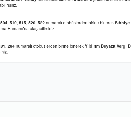
ilirsiniz.
z
504
,
510
,
515
,
520
,
522
numaralı otobüslerden birine binerek
Sıhhiye
oma Hamamı'na ulaşabilirsiniz.
281
,
284
numaralı otobüslerden birine binerek
Yıldırım Beyazıt Vergi D
iniz.