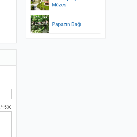
Müzesi
Papazın Bağı
0
/
1500