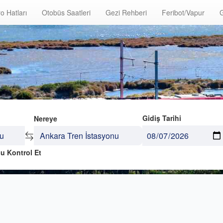
o Hatları
Otobüs Saatleri
Gezi Rehberi
Feribot/Vapur
G
Gidiş Tarihi
Nereye
u Kontrol Et