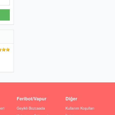
Feribot/Vapur
Diğer
eri
Geyikli-Bozcaada
Kullanım Koşulları