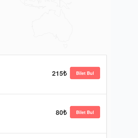
215₺
Bilet Bul
80₺
Bilet Bul