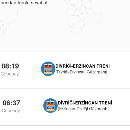
yonundan trenle seyahat
08:19
DIVRIĞI-ERZINCAN TRENI
(Divriği-Erzincan Güzergahı)
Cebesoy
06:37
DIVRIĞI-ERZINCAN TRENI
(Erzincan-Divriği Güzergahı)
Cebesoy