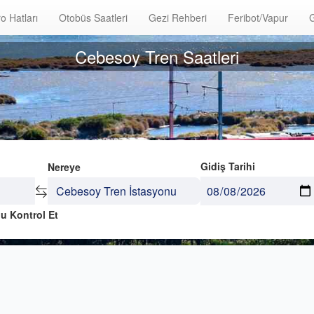
o Hatları
Otobüs Saatleri
Gezi Rehberi
Feribot/Vapur
G
Cebesoy Tren Saatleri
Gidiş Tarihi
Nereye
u Kontrol Et