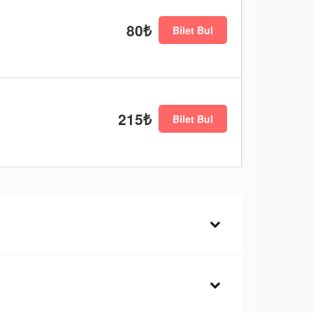
80₺
Bilet Bul
215₺
Bilet Bul