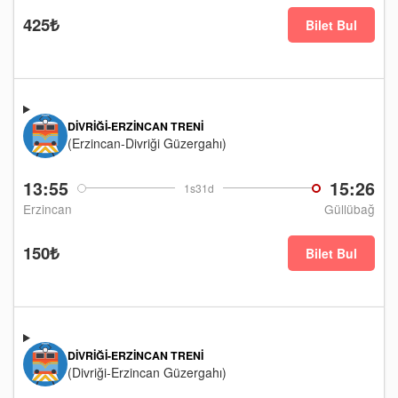
425₺
Bilet Bul
DIVRIĞI-ERZINCAN TRENI
(Erzincan-Divriği Güzergahı)
13:55
15:26
1s31d
Erzincan
Güllübağ
150₺
Bilet Bul
DIVRIĞI-ERZINCAN TRENI
(Divriği-Erzincan Güzergahı)