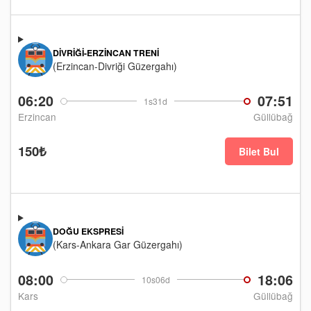
DIVRIĞI-ERZINCAN TRENI
(Erzincan-Divriği Güzergahı)
06:20
07:51
1s31d
Erzincan
Güllübağ
150₺
Bilet Bul
DOĞU EKSPRESI
(Kars-Ankara Gar Güzergahı)
08:00
18:06
10s06d
Kars
Güllübağ