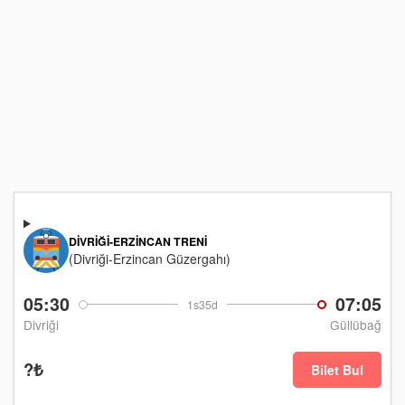
DIVRIĞI-ERZINCAN TRENI
(Divriği-Erzincan Güzergahı)
05:30
07:05
1s35d
Divriği
Güllübağ
?₺
Bilet Bul